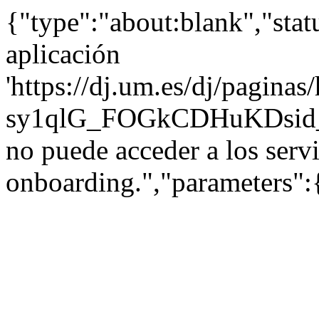
{"type":"about:blank","stat
aplicación
'https://dj.um.es/dj/pagi
sy1qlG_FOGkCDHuKDsid_
no puede acceder a los serv
onboarding.","parameters":